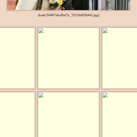
(kadr/50487ebc0bd7e_7021bdf56445.jpg)