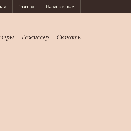
сти
Главная
Напишите нам
теры
Режиссер
Скачать