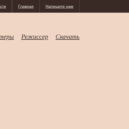
сти
Главная
Напишите нам
теры
Режиссер
Скачать