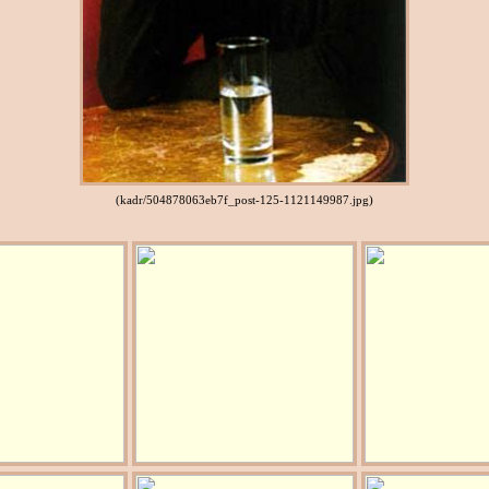
(kadr/504878063eb7f_post-125-1121149987.jpg)