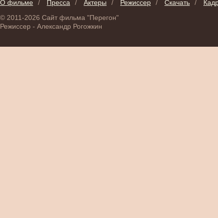
О фильме
/
Пресса
/
Актеры
/
Режиссер
/
Скачать
/
Кад
© 2011-2026 Сайт фильма "Перегон"
Режиссер - Александр Рогожкин