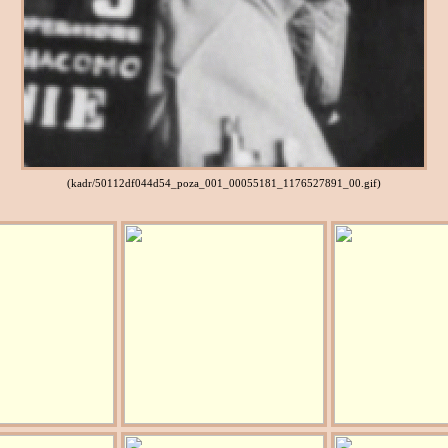
(kadr/50112df044d54_poza_001_00055181_1176527891_00.gif)