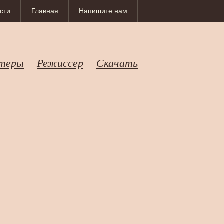
сти
Главная
Напишите нам
теры
Режиссер
Скачать