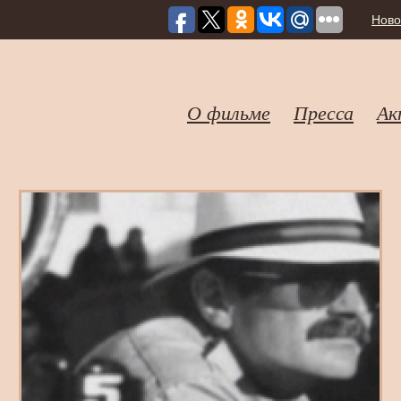
Ново
О фильме
Пресса
Ак