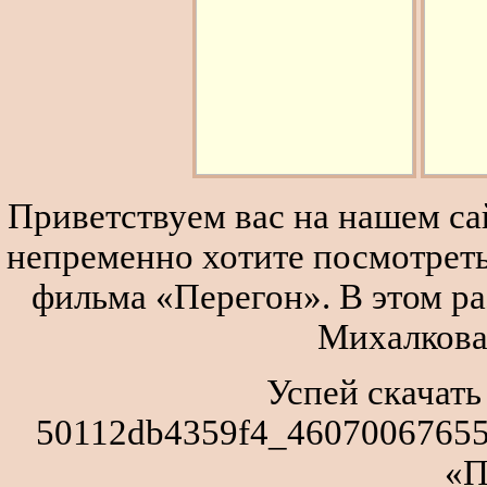
Приветствуем вас на нашем сай
непременно хотите посмотреть
фильма «Перегон». В этом р
Михалкова
Успей скачать
50112db4359f4_460700676550
«П