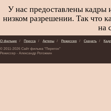
У нас предоставлены кадры и
низком разрешении. Так что к
на 
О фильме
/
Пресса
/
Актеры
/
Режиссер
/
Скачать
/
Кад
© 2011-2026 Сайт фильма "Перегон"
Режиссер - Александр Рогожкин