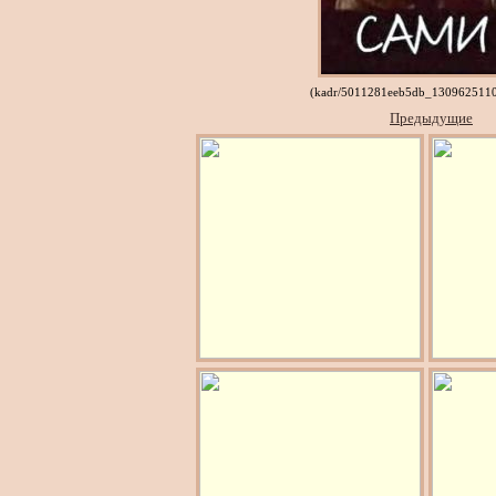
(kadr/5011281eeb5db_1309625110
Предыдущие