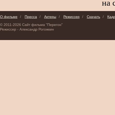
на 
О фильме
/
Пресса
/
Актеры
/
Режиссер
/
Скачать
/
Кад
© 2011-2026 Сайт фильма "Перегон"
Режиссер - Александр Рогожкин