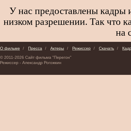
У нас предоставлены кадры и
низком разрешении. Так что к
на 
О фильме
/
Пресса
/
Актеры
/
Режиссер
/
Скачать
/
Кад
© 2011-2026 Сайт фильма "Перегон"
Режиссер - Александр Рогожкин