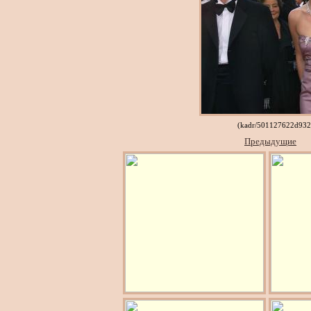
(kadr/501127622d932
Предыдущие