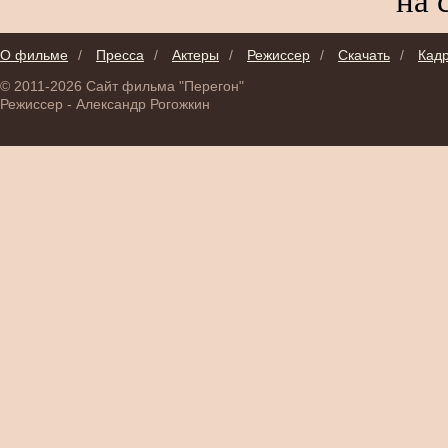
на 
О фильме
/
Пресса
/
Актеры
/
Режиссер
/
Скачать
/
Кад
© 2011-2026 Сайт фильма "Перегон"
Режиссер - Александр Рогожкин