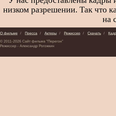
низком разрешении. Так что к
на 
О фильме
/
Пресса
/
Актеры
/
Режиссер
/
Скачать
/
Кад
© 2011-2026 Сайт фильма "Перегон"
Режиссер - Александр Рогожкин