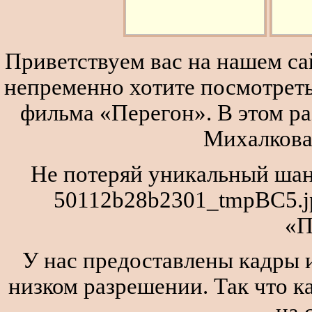
Приветствуем вас на нашем сай
непременно хотите посмотреть
фильма «Перегон». В этом р
Михалкова
Не потеряй уникальный шан
50112b28b2301_tmpBC5.j
«П
У нас предоставлены кадры и
низком разрешении. Так что к
на 