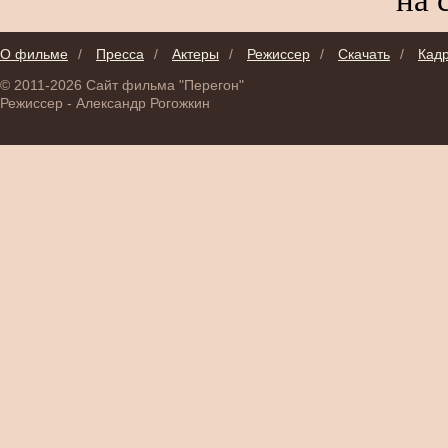
О фильме
/
Пресса
/
Актеры
/
Режиссер
/
Скачать
/
Кад
© 2011-2026 Сайт фильма "Перегон"
Режиссер - Александр Рогожкин