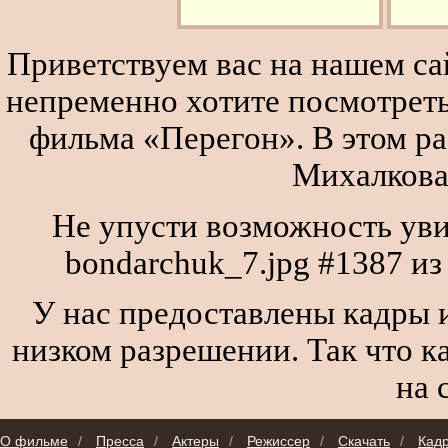
Приветствуем вас на нашем сай
непременно хотите посмотреть
фильма «Перегон». В этом р
Михалкова
Не упусти возможность уви
bondarchuk_7.jpg #1387 и
У нас предоставлены кадры и
низком разрешении. Так что к
на 
О фильме
/
Пресса
/
Актеры
/
Режиссер
/
Скачать
/
Кад