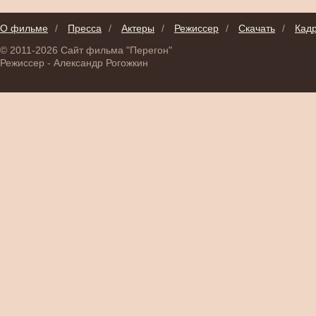
О фильме
/
Пресса
/
Актеры
/
Режиссер
/
Скачать
/
Кад
© 2011-2026 Сайт фильма "Перегон"
Режиссер - Александр Рогожкин