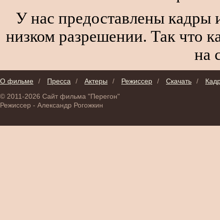
У нас предоставлены кадры и
низком разрешении. Так что к
на 
О фильме
/
Пресса
/
Актеры
/
Режиссер
/
Скачать
/
Кад
© 2011-2026 Сайт фильма "Перегон"
Режиссер - Александр Рогожкин