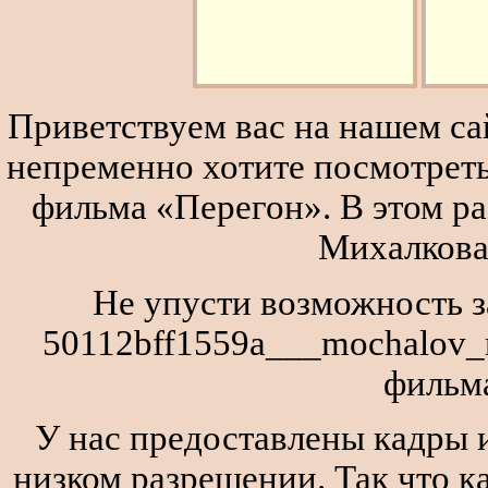
Приветствуем вас на нашем сай
непременно хотите посмотреть
фильма «Перегон». В этом р
Михалкова
Не упусти возможность з
50112bff1559a___mochalov_m
фильм
У нас предоставлены кадры и
низком разрешении. Так что к