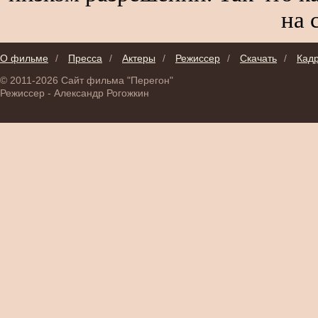
на 
О фильме
/
Пресса
/
Актеры
/
Режиссер
/
Скачать
/
Кад
© 2011-2026 Сайт фильма "Перегон"
Режиссер - Александр Рогожкин