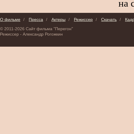
на 
О фильме
/
Пресса
/
Актеры
/
Режиссер
/
Скачать
/
Кад
© 2011-2026 Сайт фильма "Перегон"
Режиссер - Александр Рогожкин