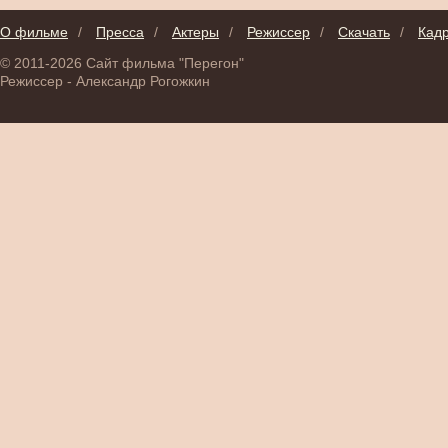
О фильме
/
Пресса
/
Актеры
/
Режиссер
/
Скачать
/
Кад
© 2011-2026 Сайт фильма "Перегон"
Режиссер - Александр Рогожкин