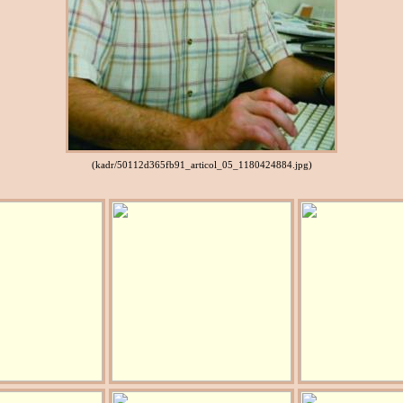
(kadr/50112d365fb91_articol_05_1180424884.jpg)