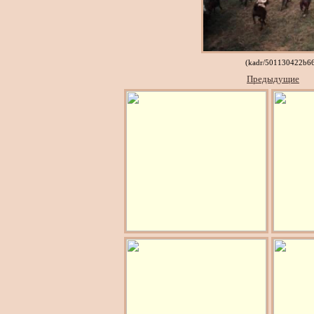
(kadr/501130422b6
Предыдущие