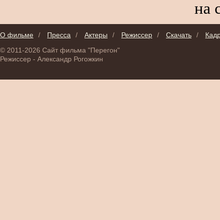
на 
О фильме
/
Пресса
/
Актеры
/
Режиссер
/
Скачать
/
Кад
© 2011-2026 Сайт фильма "Перегон"
Режиссер - Александр Рогожкин