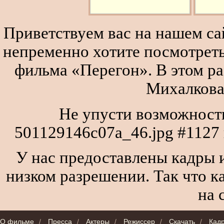
Приветствуем вас на нашем сай
непременно хотите посмотреть
фильма «Перегон». В этом р
Михалкова
Не упусти возможность
501129146c07a_46.jpg #1127
У нас предоставлены кадры и
низком разрешении. Так что к
на 
О фильме
/
Пресса
/
Актеры
/
Режиссер
/
Скачать
/
Кад