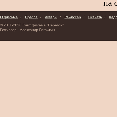
на 
О фильме
/
Пресса
/
Актеры
/
Режиссер
/
Скачать
/
Кад
© 2011-2026 Сайт фильма "Перегон"
Режиссер - Александр Рогожкин