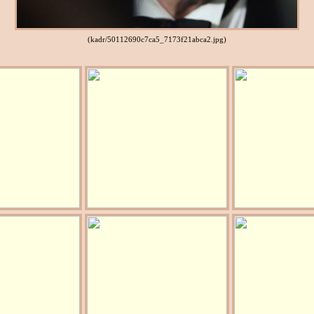
(kadr/50112690c7ca5_7173f21abca2.jpg)