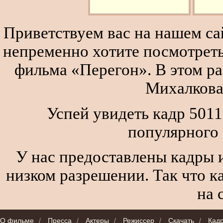
Приветствуем вас на нашем сай
непременно хотите посмотреть
фильма «Перегон». В этом р
Михалкова
Успей увидеть кадр 5011
популярного
У нас предоставлены кадры и
низком разрешении. Так что к
на 
О фильме
/
Пресса
/
Актеры
/
Режиссер
/
Скачать
/
Кад