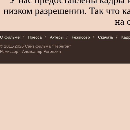
низком разрешении. Так что к
на 
О фильме
/
Пресса
/
Актеры
/
Режиссер
/
Скачать
/
Кад
© 2011-2026 Сайт фильма "Перегон"
Режиссер - Александр Рогожкин