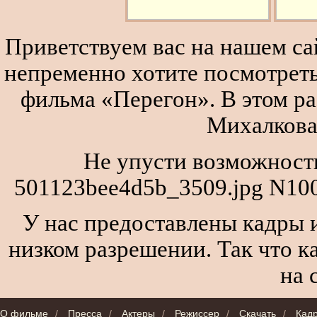
Приветствуем вас на нашем сай
непременно хотите посмотреть
фильма «Перегон». В этом р
Михалкова
Не упусти возможность
501123bee4d5b_3509.jpg N100
У нас предоставлены кадры и
низком разрешении. Так что к
на 
О фильме
/
Пресса
/
Актеры
/
Режиссер
/
Скачать
/
Кад