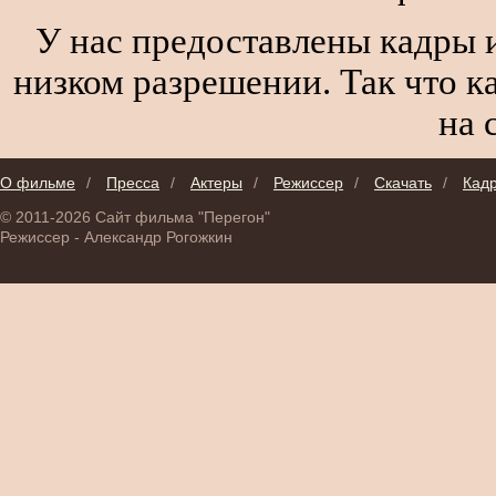
У нас предоставлены кадры и
низком разрешении. Так что к
на 
О фильме
/
Пресса
/
Актеры
/
Режиссер
/
Скачать
/
Кад
© 2011-2026 Сайт фильма "Перегон"
Режиссер - Александр Рогожкин