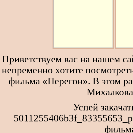
Приветствуем вас на нашем сай
непременно хотите посмотреть
фильма «Перегон». В этом р
Михалкова
Успей закачат
5011255406b3f_83355653_po
фильм