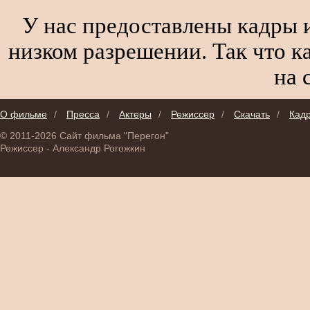
У нас предоставлены кадры и
низком разрешении. Так что к
на 
О фильме
/
Пресса
/
Актеры
/
Режиссер
/
Скачать
/
Кад
© 2011-2026 Сайт фильма "Перегон"
Режиссер - Александр Рогожкин