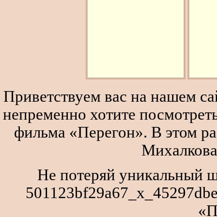
Приветствуем вас на нашем сай
непременно хотите посмотреть
фильма «Перегон». В этом р
Михалкова
Не потеряй уникальный ш
501123bf29a67_x_45297dbe
«П