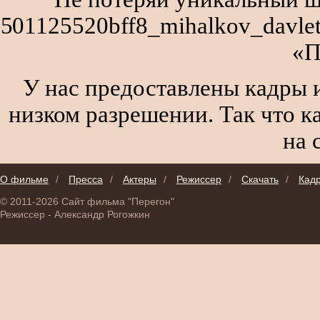
501125520bff8_mihalkov_davlet
«П
У нас предоставлены кадры и
низком разрешении. Так что к
на 
О фильме
/
Пресса
/
Актеры
/
Режиссер
/
Скачать
/
Кад
© 2011-2026 Сайт фильма "Перегон"
Режиссер - Александр Рогожкин