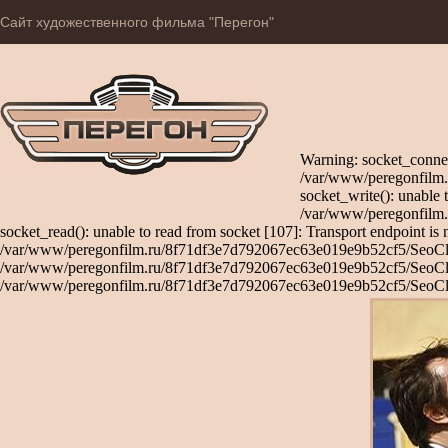
Сайт художественного фильма "Перегон"
Warning: socket_connec
/var/www/peregonfilm.
socket_write(): unable 
/var/www/peregonfilm.
socket_read(): unable to read from socket [107]: Transport endpoint is 
/var/www/peregonfilm.ru/8f71df3e7d792067ec63e019e9b52cf5/SeoClient
/var/www/peregonfilm.ru/8f71df3e7d792067ec63e019e9b52cf5/SeoClient
/var/www/peregonfilm.ru/8f71df3e7d792067ec63e019e9b52cf5/SeoCli