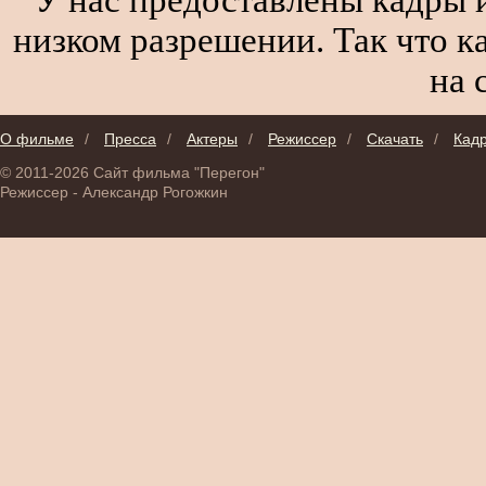
низком разрешении. Так что к
на 
О фильме
/
Пресса
/
Актеры
/
Режиссер
/
Скачать
/
Кад
© 2011-2026 Сайт фильма "Перегон"
Режиссер - Александр Рогожкин