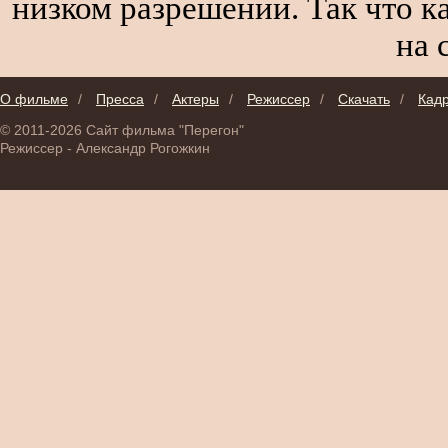
низком разрешении. Так что к
на 
О фильме
/
Пресса
/
Актеры
/
Режиссер
/
Скачать
/
Кад
© 2011-2026 Сайт фильма "Перегон"
Режиссер - Александр Рогожкин