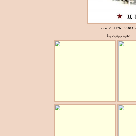
(kadr/50112b8555601_e
Предыдущие