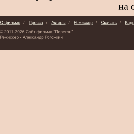
на 
О фильме
/
Пресса
/
Актеры
/
Режиссер
/
Скачать
/
Кад
© 2011-2026 Сайт фильма "Перегон"
Режиссер - Александр Рогожкин