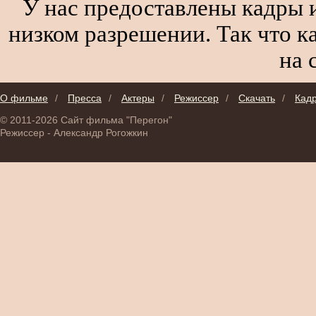
У нас предоставлены кадры и
низком разрешении. Так что к
на 
О фильме
/
Пресса
/
Актеры
/
Режиссер
/
Скачать
/
Кад
© 2011-2026 Сайт фильма "Перегон"
Режиссер - Александр Рогожкин