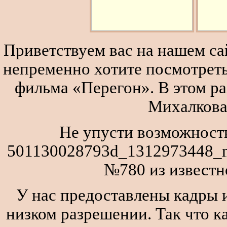
Приветствуем вас на нашем сай
непременно хотите посмотреть
фильма «Перегон». В этом р
Михалкова
Не упусти возможность
501130028793d_1312973448_ne
№780 из известн
У нас предоставлены кадры и
низком разрешении. Так что к