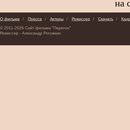
на 
О фильме
/
Пресса
/
Актеры
/
Режиссер
/
Скачать
/
Кад
© 2011-2026 Сайт фильма "Перегон"
Режиссер - Александр Рогожкин