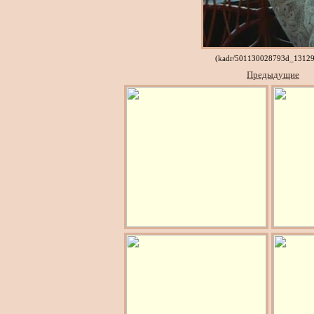
(kadr/501130028793d_13129
Предыдущие