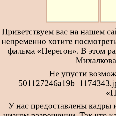
Приветствуем вас на нашем сай
непременно хотите посмотреть
фильма «Перегон». В этом р
Михалкова
Не упусти возмож
501127246a19b_1174343.j
«П
У нас предоставлены кадры и
низком разрешении. Так что к