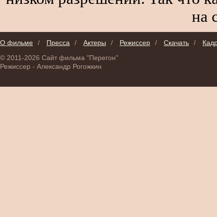
на 
О фильме
/
Пресса
/
Актеры
/
Режиссер
/
Скачать
/
Кад
© 2011-2026 Сайт фильма "Перегон"
Режиссер - Александр Рогожкин