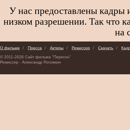
У нас предоставлены кадры и
низком разрешении. Так что к
на 
О фильме
/
Пресса
/
Актеры
/
Режиссер
/
Скачать
/
Кад
© 2011-2026 Сайт фильма "Перегон"
Режиссер - Александр Рогожкин