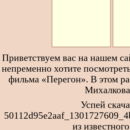
Приветствуем вас на нашем сай
непременно хотите посмотреть
фильма «Перегон». В этом р
Михалкова
Успей скача
50112d95e2aaf_1301727609_4
из известног