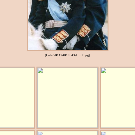
(kadr/501124010b43d_p_f.jpg)