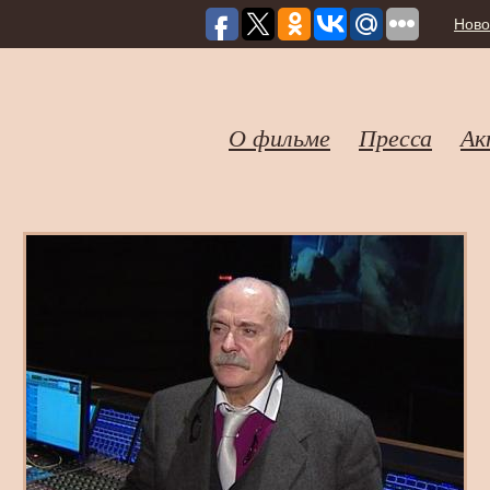
Ново
О фильме
Пресса
Ак