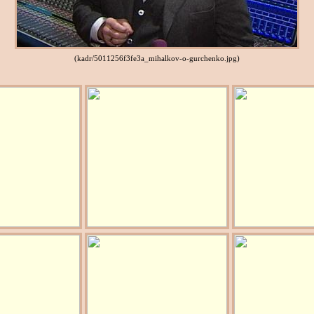
(kadr/5011256f3fe3a_mihalkov-o-gurchenko.jpg)