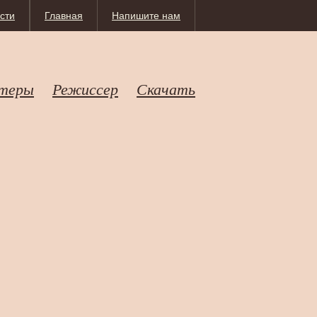
сти
Главная
Напишите нам
теры
Режиссер
Скачать