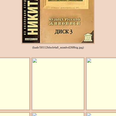
(kadr/50112bfecb4a0_mistdvd268big.jpg)