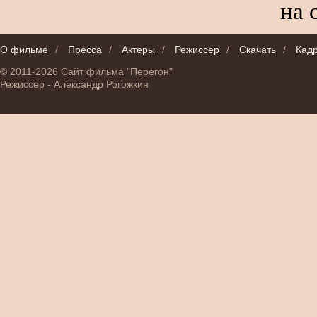
на 
О фильме
/
Пресса
/
Актеры
/
Режиссер
/
Скачать
/
Кад
© 2011-2026 Сайт фильма "Перегон"
Режиссер - Александр Рогожкин