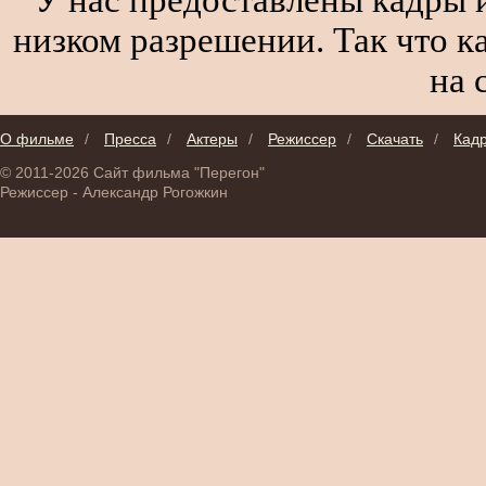
низком разрешении. Так что к
на 
О фильме
/
Пресса
/
Актеры
/
Режиссер
/
Скачать
/
Кад
© 2011-2026 Сайт фильма "Перегон"
Режиссер - Александр Рогожкин