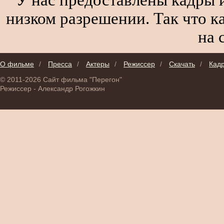
низком разрешении. Так что к
на 
О фильме
/
Пресса
/
Актеры
/
Режиссер
/
Скачать
/
Кад
© 2011-2026 Сайт фильма "Перегон"
Режиссер - Александр Рогожкин