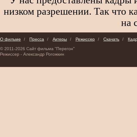
низком разрешении. Так что к
на 
О фильме
/
Пресса
/
Актеры
/
Режиссер
/
Скачать
/
Кад
© 2011-2026 Сайт фильма "Перегон"
Режиссер - Александр Рогожкин