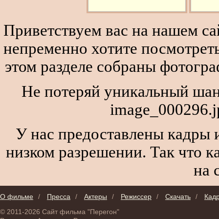
Приветствуем вас на нашем сай
непременно хотите посмотреть
этом разделе собраны фотогра
Не потеряй уникальный шан
image_000296.j
У нас предоставлены кадры и
низком разрешении. Так что к
на 
О фильме
/
Пресса
/
Актеры
/
Режиссер
/
Скачать
/
Кад
© 2011-2026 Сайт фильма "Перегон"