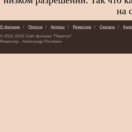
на 
О фильме
/
Пресса
/
Актеры
/
Режиссер
/
Скачать
/
Кад
© 2011-2026 Сайт фильма "Перегон"
Режиссер - Александр Рогожкин