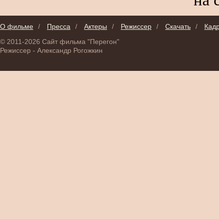
О фильме
/
Пресса
/
Актеры
/
Режиссер
/
Скачать
/
Кад
© 2011-2026 Сайт фильма "Перегон"
Режиссер - Александр Рогожкин