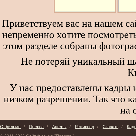
Приветствуем вас на нашем сай
непременно хотите посмотреть
этом разделе собраны фотогра
Не потеряй уникальный ша
К
У нас предоставлены кадры и
низком разрешении. Так что к
на 
О фильме
/
Пресса
/
Актеры
/
Режиссер
/
Скачать
/
Кад