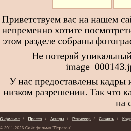
Приветствуем вас на нашем сай
непременно хотите посмотреть
этом разделе собраны фотогра
Не потеряй уникальный
image_000143.j
У нас предоставлены кадры и
низком разрешении. Так что к
на 
О фильме
/
Пресса
/
Актеры
/
Режиссер
/
Скачать
/
Кад
© 2011-2026 Сайт фильма "Перегон"