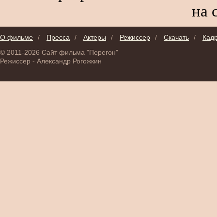
на 
О фильме
/
Пресса
/
Актеры
/
Режиссер
/
Скачать
/
Кад
© 2011-2026 Сайт фильма "Перегон"
Режиссер - Александр Рогожкин