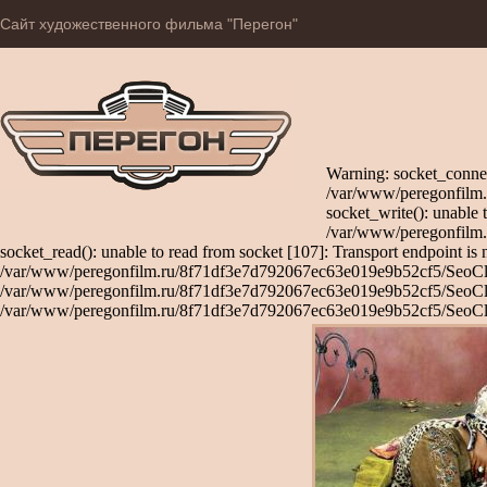
Сайт художественного фильма "Перегон"
Warning: socket_connec
/var/www/peregonfilm.
socket_write(): unable 
/var/www/peregonfilm.
socket_read(): unable to read from socket [107]: Transport endpoint is 
/var/www/peregonfilm.ru/8f71df3e7d792067ec63e019e9b52cf5/SeoClient
/var/www/peregonfilm.ru/8f71df3e7d792067ec63e019e9b52cf5/SeoClient
/var/www/peregonfilm.ru/8f71df3e7d792067ec63e019e9b52cf5/SeoCli