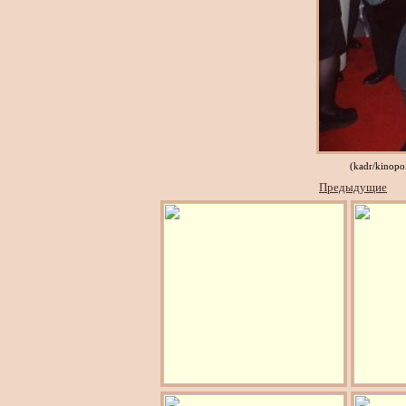
(kadr/kinopo
Предыдущие