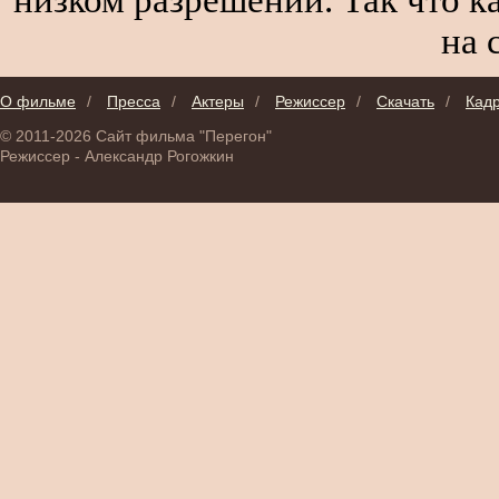
на 
О фильме
/
Пресса
/
Актеры
/
Режиссер
/
Скачать
/
Кад
© 2011-2026 Сайт фильма "Перегон"
Режиссер - Александр Рогожкин