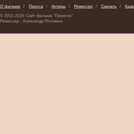
О фильме
/
Пресса
/
Актеры
/
Режиссер
/
Скачать
/
Кад
© 2011-2026 Сайт фильма "Перегон"
Режиссер - Александр Рогожкин